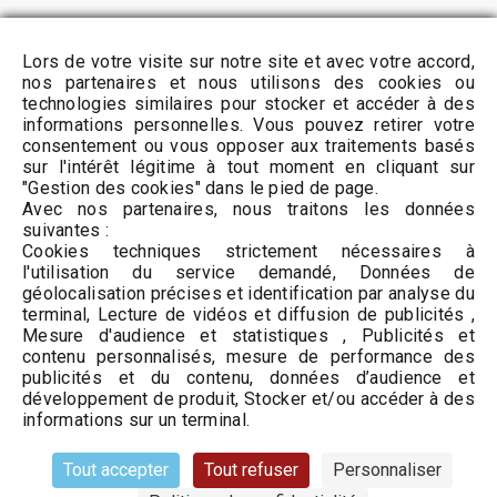
Activités Ludiques
Lors de votre visite sur notre site et avec votre accord,
Commerce alimentaire
nos partenaires et nous utilisons des cookies ou
technologies similaires pour stocker et accéder à des
Artisanat d'art
informations personnelles. Vous pouvez retirer votre
Bar, Vins & Spiritueux
consentement ou vous opposer aux traitements basés
Beauté & Bien-être
sur l'intérêt légitime à tout moment en cliquant sur
"Gestion des cookies" dans le pied de page.
Culture & Loisirs
Avec nos partenaires, nous traitons les données
Maison & Décoration
suivantes :
Cookies techniques strictement nécessaires à
Mode & Accessoires
l'utilisation du service demandé, Données de
Restauration
géolocalisation précises et identification par analyse du
Services
terminal, Lecture de vidéos et diffusion de publicités ,
Mesure d'audience et statistiques , Publicités et
B to B
contenu personnalisés, mesure de performance des
publicités et du contenu, données d’audience et
développement de produit, Stocker et/ou accéder à des
INFORMATIONS
informations sur un terminal.
Tout accepter
Tout refuser
Personnaliser
Mentions légales